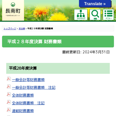
Translate »
メニュー
サイトマップ
検索
トップページ
>
未分類
>
平成２８年度決算 財務書類
平成２８年度決算 財務書類
最終更新日: 2024年3月31日
平成28年度決算
一般会計等財務書類
一般会計等財務書類 注記
全体財務書類
全体財務書類 注記
連結財務書類