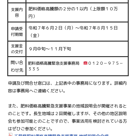
肥料価格高騰額の２分の１以内（上限額１０万
支援内
容
円）
令和７年６月２日（月）～令和７年８月１５日
申請受
付期間
（金）
支援金
９月中旬～１１月下旬
の交付
問い合
肥料価格高騰緊急支援事務局
０１２０－９７５－
３３５
わせ先
申請及び問合せ窓口は、上記表中の事務局になります。詳細内
容は事務局へご連絡ください。
また、肥料価格高騰緊急支援事業の地域説明会が開催されると
のことです。長生地域は２回開催しますが、その他の地区説明
会も参加可能とのことですので、事業活用を検討されている方
はぜひご参加ください。