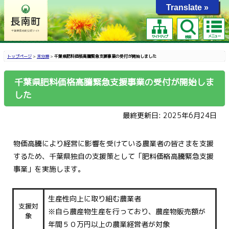
Translate »
メニュー
サイトマップ
検索
トップページ
>
未分類
>
千葉県肥料価格高騰緊急支援事業の受付が開始しました
千葉県肥料価格高騰緊急支援事業の受付が開始しま
した
最終更新日: 2025年6月24日
物価高騰により経営に影響を受けている農業者の皆さまを支援
するため、千葉県独自の支援策として「肥料価格高騰緊急支援
事業」を実施します。
生産性向上に取り組む農業者
支援対
※自ら農産物生産を行っており、農産物販売額が
象
年間５０万円以上の農業経営者が対象