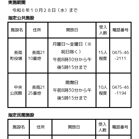
実施期間
令和８年１０月２８日（水）まで
指定公共施設
受入
施設名
住所
開放日
電話番号
人数
月曜日～金曜日（※
祝日除く）
長南
長南21
15人
0475-46
町役場
10番地
程度
-2111
午前8時30分から午
後5時15分まで
開館日
中央
長南21
10人
0475-46
午前8時30分から午
公民館
25番地
程度
-1194
後5時15分まで
指定民間施設
受入
施設名
住所
開放日
電話番号
人数