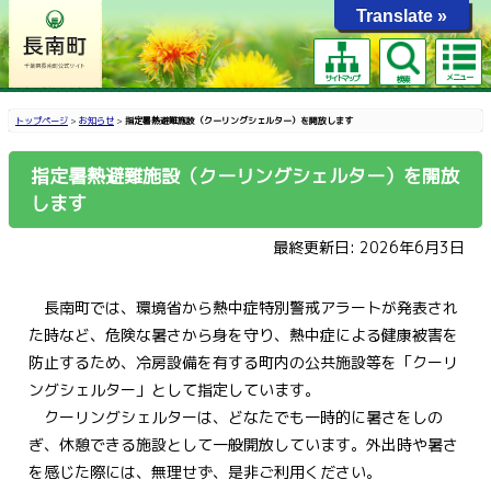
Translate »
メニュー
サイトマップ
検索
トップページ
>
お知らせ
>
指定暑熱避難施設（クーリングシェルター）を開放します
指定暑熱避難施設（クーリングシェルター）を開放
します
最終更新日: 2026年6月3日
長南町では、環境省から熱中症特別警戒アラートが発表され
た時など、危険な暑さから身を守り、熱中症による健康被害を
防止するため、冷房設備を有する町内の公共施設等を「クーリ
ングシェルター」として指定しています。
クーリングシェルターは、どなたでも一時的に暑さをしの
ぎ、休憩できる施設として一般開放しています。外出時や暑さ
を感じた際には、無理せず、是非ご利用ください。