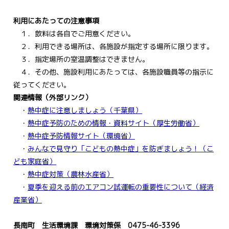
利用にあたっての注意事項
１．飲料は各自でご用意ください。
２．利用できる場所は、各施設が指定する場所に限ります。
３．指定場所の室温調整はできません。
４．その他、施設利用にあたっては、各施設職員等の指示に
従ってください。
関連情報（外部リンク）
・
熱中症に注意しましょう（千葉県）
・
熱中症予防のための情報・資料サイト（厚生労働省）
・
熱中症予防情報サイト（環境省）
・
みんなで見守り「こどもの熱中症」を防ぎましょう！（こ
ども家庭省）
・
熱中症対策（農林水産省）
・
夏季を迎える前のエアコン試運転の重要性について（経済
産業省）
長南町 生活環境課 環境対策係 0475-46-3396