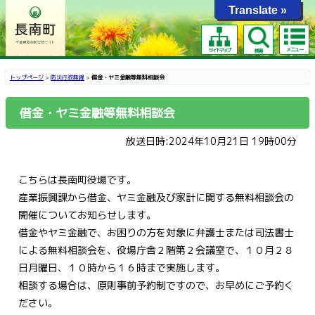
Translate »
メニュー
サイトマップ
検索
トップページ
>
防災行政無線
>
借金・ヤミ金融等無料相談会
借金・ヤミ金融等無料相談会
放送日時:2024年10月21日 19時00分
こちらは長南町役場です。
産業振興課から借金、ヤミ金融及び家計に関する無料相談会の
開催についてお知らせします。
借金やヤミ金融で、お困りの方を対象に弁護士または司法書士
による無料相談会を、役場庁舎２階第２会議室で、１０月２８
日月曜日、１０時から１６時まで実施します。
相談する場合は、原則事前予約制ですので、お早めにご予約く
ださい。