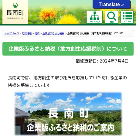
Translate »
メニュー
サイトマップ
検索
トップページ
>
町政情報
>
財政
>
企業版ふるさと納税
>
企業版ふるさと納税（地方創生応援税制）について
企業版ふるさと納税（地方創生応援税制）について
最終更新日: 2024年7月4日
長南町では、地方創生の取り組みを応援していただける企業の
皆様を募集しています