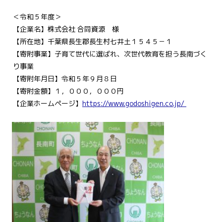
＜令和５年度＞
【企業名】株式会社 合同資源 様
【所在地】千葉県長生郡長生村七井土１５４５－１
【寄附事業】子育て世代に選ばれ、次世代教育を担う長南づく
り事業
【寄附年月日】令和５年９月８日
【寄附金額】１，０００，０００円
【企業ホームページ】
https://www.godoshigen.co.jp/