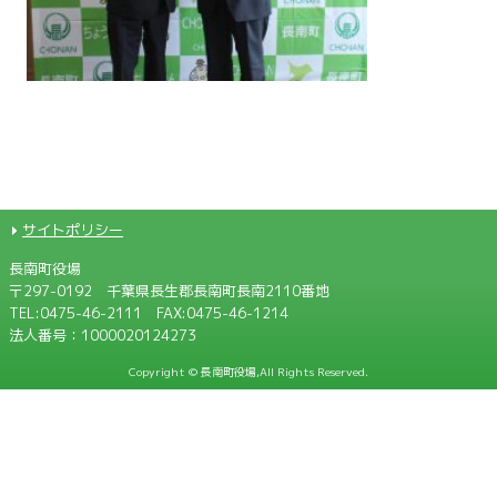
サイトポリシー
長南町役場
〒297-0192 千葉県長生郡長南町長南2110番地
TEL:
0475-46-2111
FAX:0475-46-1214
法人番号：1000020124273
Copyright © 長南町役場,All Rights Reserved.