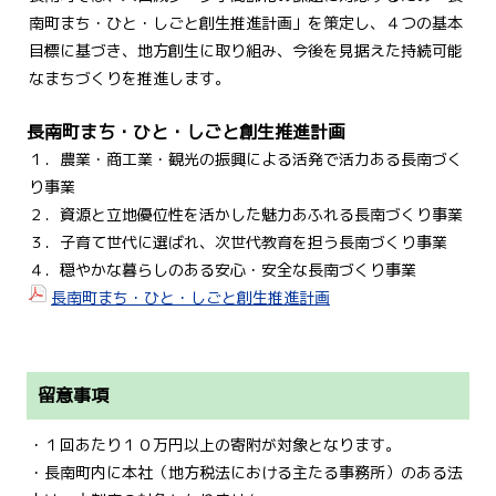
南町まち・ひと・しごと創生推進計画」を策定し、４つの基本
目標に基づき、地方創生に取り組み、今後を見据えた持続可能
なまちづくりを推進します。
長南町まち・ひと・しごと創生推進計画
１．農業・商工業・観光の振興による活発で活力ある長南づく
り事業
２．資源と立地優位性を活かした魅力あふれる長南づくり事業
３．子育て世代に選ばれ、次世代教育を担う長南づくり事業
４．穏やかな暮らしのある安心・安全な長南づくり事業
長南町まち・ひと・しごと創生推進計画
留意事項
・１回あたり１０万円以上の寄附が対象となります。
・長南町内に本社（地方税法における主たる事務所）のある法