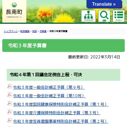
Translate »
メニュー
サイトマップ
検索
トップページ
>
町政情報
>
財政
>
予算書
>
令和３年度予算書
令和３年度予算書
最終更新日: 2022年3月14日
令和４年第１回議会定例会上程・可決
令和３年度一般会計補正予算（第９号）
令和３年度一般会計補正予算（第10号）
令和３年度国民健康保険特別会計補正予算（第１号）
令和３年度介護保険特別会計補正予算（第３号）
令和３年度笠森霊園事業特別会計補正予算（第２号）