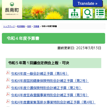
Translate »
メニュー
サイトマップ
検索
トップページ
>
町政情報
>
財政
>
予算書
>
令和４年度予算書
令和４年度予算書
最終更新日: 2023年3月13日
令和５年第１回議会定例会上程・可決
令和4年度一般会計補正予算（第6号）
令和4年度国民健康保険特別会計補正予算（第2号）
令和4年度介護保険特別会計補正予算（第2号）
令和4年度笠森霊園事業特別会計補正予算（第3号）
令和4年度農業集落排水事業特別会計補正予算（第4号）