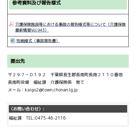
参考資料及び報告様式
介護保険施設等における事故の報告様式等について（介護保険
最新情報Vol.943）
別紙様式（事故報告書）
提出先
〒２９７－０１９２ 千葉県長生郡長南町長南２１１０番地
長南町役場 福祉課 介護保険係 宛て
メール：kaigo2@town.chonan.lg.jp
〈お問い合わせ〉:
福祉課 TEL:0475-46-2116