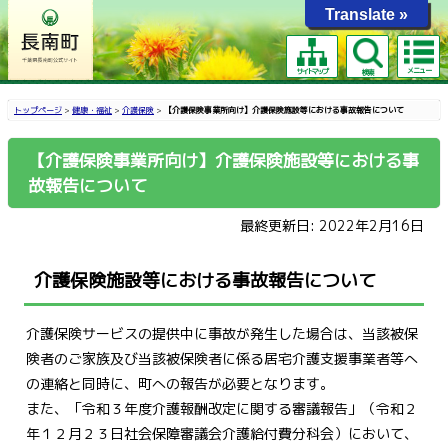
Translate »
メニュー
サイトマップ
検索
トップページ
>
健康・福祉
>
介護保険
>
【介護保険事業所向け】介護保険施設等における事故報告について
【介護保険事業所向け】介護保険施設等における事
故報告について
最終更新日: 2022年2月16日
介護保険施設等における事故報告について
介護保険サービスの提供中に事故が発生した場合は、当該被保
険者のご家族及び当該被保険者に係る居宅介護支援事業者等へ
の連絡と同時に、町への報告が必要となります。
また、「令和３年度介護報酬改定に関する審議報告」（令和２
年１２月２３日社会保障審議会介護給付費分科会）において、