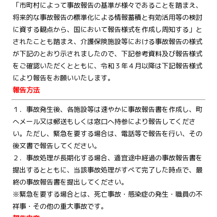
「市町村によって事故報告の基準が様々であることを踏まえ、
将来的な事故報告の標準化による情報蓄積と有効活用等の検討
に資する観点から、国において報告様式を作成し周知する」と
されたことも踏まえ、介護保険施設等における事故報告の様式
が下記のとおり示されましたので、下記参考資料及び報告様式
をご確認いただくとともに、令和３年４月以降は下記報告様式
により報告をお願いいたします。
報告方法
１．事故発生後、各施設等は速やかに事故報告書を作成し、町
へメール又は郵送もしくは窓口へ持参により報告してくださ
い。ただし、緊急を要する場合は、電話等で報告を行い、その
後文書で報告してください。
２．事故処理が長期化する場合、適宜途中経過の事故報告書を
提出するとともに、当該事故処理がすべて完了した時点で、最
終の事故報告書を提出してください。
※緊急を要する場合とは、死亡事故・感染症の発生・職員の不
祥事・その他の重大事故です。