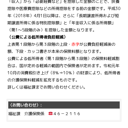
「収入」から「必要経費など」を控除した金額のことで、扶養
控除や医療費控除などの所得控除をする前の金額です。平成30
年（2018年）4月1日以降は、さらに「長期譲渡所得および短
期譲渡所得に係る特別控除額」と「年金収入に係る所得額」
（第1～5段階のみ）を控除した金額となります。
（公費による低所得者負担軽減）
上表第１段階から第３段階の上段・
赤字
が公費負担軽減後の
額、下段・カッコ書きが本来の保険料額となります。
公費による低所得者（第１段階から第３段階）の保険料軽減割
合は、国が定める軽減の範囲内で保険者が定めます。令和元年
10月の消費税引き上げ（8％⇒10％）の財源により、低所得者
の介護保険料軽減を拡充するものです。
詳しくは福祉課までお問い合わせください。
〈お問い合わせ〉:
福祉課 介護保険係
４６－２１１６