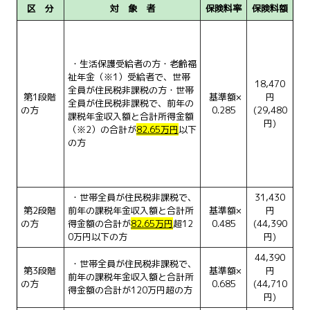
区 分
対 象 者
保険料率
保険料額
・生活保護受給者の方・老齢福
祉年金（※1）受給者で、世帯
18,470
全員が住民税非課税の方・世帯
第1段階
基準額×
円
全員が住民税非課税で、前年の
の方
0.285
(29,480
課税年金収入額と合計所得金額
円)
（※2）の合計が
82.65万円
以下
の方
・世帯全員が住民税非課税で、
31,430
第2段階
前年の課税年金収入額と合計所
基準額×
円
の方
得金額の合計が
82.65万円
超12
0.485
(44,390
0万円以下の方
円)
44,390
・世帯全員が住民税非課税で、
第3段階
基準額×
円
前年の課税年金収入額と合計所
の方
0.685
(44,710
得金額の合計が120万円超の方
円)