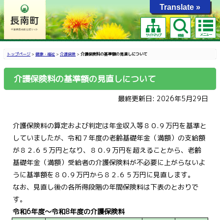
Translate »
メニュー
サイトマップ
検索
トップページ
>
健康・福祉
>
介護保険
>
介護保険料の基準額の見直しについて
介護保険料の基準額の見直しについて
最終更新日: 2026年5月29日
介護保険料の算定および判定は年金収入等８０.９万円を基準と
していましたが、令和７年度の老齢基礎年金（満額）の支給額
が８２.６５万円となり、８０.９万円を超えることから、老齢
基礎年金（満額）受給者の介護保険料が不必要に上がらないよ
うに基準額を８０.９万円から８２.６５万円に見直します。
なお、見直し後の各所得段階の年間保険料は下表のとおりで
す。
令和6年度～令和8年度の介護保険料