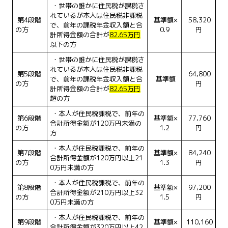
・世帯の誰かに住民税が課税さ
れているが本人は住民税非課税
第4段階
基準額×
58,320
で、前年の課税年金収入額と合
の方
0.9
円
計所得金額の合計が
82.65万円
以下の方
・世帯の誰かに住民税が課税さ
れているが本人は住民税非課税
第5段階
64,800
で、前年の課税年金収入額と合
基準額
の方
円
計所得金額の合計が
82.65万円
超の方
・本人が住民税課税で、前年の
第6段階
基準額×
77,760
合計所得金額が120万円未満の
の方
1.2
円
方
・本人が住民税課税で、前年の
第7段階
基準額×
84,240
合計所得金額が120万円以上21
の方
1.3
円
0万円未満の方
・本人が住民税課税で、前年の
第8段階
基準額×
97,200
合計所得金額が210万円以上32
の方
1.5
円
0万円未満の方
・本人が住民税課税で、前年の
第9段階
基準額×
110,160
合計所得金額が320万円以上42