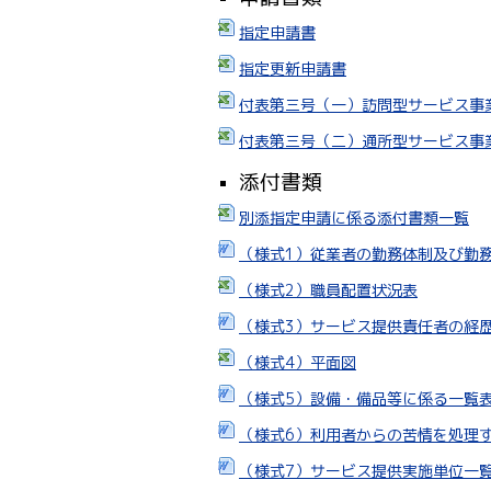
指定申請書
指定更新申請書
付表第三号（一）訪問型サービス事
付表第三号（二）通所型サービス事
添付書類
別添指定申請に係る添付書類一覧
（様式1）従業者の勤務体制及び勤
（様式2）職員配置状況表
（様式3）サービス提供責任者の経
（様式4）平面図
（様式5）設備・備品等に係る一覧
（様式6）利用者からの苦情を処理
（様式7）サービス提供実施単位一