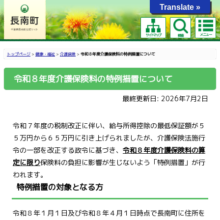
Translate »
メニュー
サイトマップ
検索
トップページ
>
健康・福祉
>
介護保険
>
令和８年度介護保険料の特例措置について
令和８年度介護保険料の特例措置について
最終更新日: 2026年7月2日
令和７年度の税制改正に伴い、給与所得控除の最低保証額が５
５万円から６５万円に引き上げら
れましたが、介護保険法施行
令の一部を改正する政令に基づき、
令和８年度介護保険料の算
定に限り
保険料の負担に影響が生じないよう「特例措置」が行
われます。
特例措置の対象となる方
令和８年１月１日及び令和８年４月１日時点で長南町に住所を