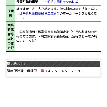
長南町単独事業
・
短期人間ドックの助成
被保険者一人一人が納めます。保険料の計算方法など詳し
保険
くは
千葉県後期高齢者広域連合
のホームページをご覧くだ
料
さい。
資格
確認
・限度額適用・標準負担額減額認定証（住民税非課税の世
書等
帯の方に交付）・特定疾病療養受療証（透析など一定の病
以外
気の方に交付）
の認
定証
問い合わせ:
健康保険課 保険係
０４７５－４６－２１１９