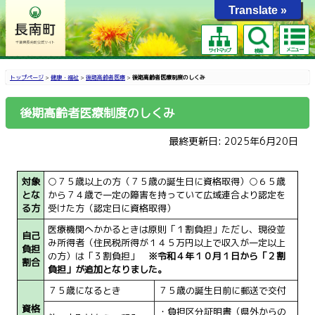
Translate »
メニュー
サイトマップ
検索
トップページ
>
健康・福祉
>
後期高齢者医療
>
後期高齢者医療制度のしくみ
後期高齢者医療制度のしくみ
最終更新日: 2025年6月20日
対象
○７５歳以上の方（７５歳の誕生日に資格取得）○６５歳
とな
から７４歳で一定の障害を持っていて広域連合より認定を
る方
受けた方（認定日に資格取得）
医療機関へかかるときは原則「１割負担」ただし、現役並
自己
み所得者（住民税所得が１４５万円以上で収入が一定以上
負担
の方）は「３割負担」
※令和４年１０月１日から「２割
割合
負担」が追加となりました。
７５歳になるとき
７５歳の誕生日前に郵送で交付
資格
・負担区分証明書（県外からの