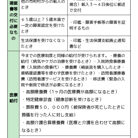
他の市町村からの転入の
確認
場合）転入３～４日後位に郵送
とき
書等
で交付
の交
６５歳以上７５歳未満で
付に
・印鑑・障害手帳等の障害を証
一定の障害認定を受けた
必要
明するもの
とき
なも
の
生活保護を受けなくなっ
・印鑑・生活保護支給廃止通知
たとき
書など
今までの医療制度と同様の給付が受けられます。・療養の
給付（病気やケガの治療を受けるとき）・入院時食事療養
費（入院時の食事代）・療養費（補装具を購入したとき・
資格確認書等を使わず医療を受けたとき）・訪問看護療養
費（訪問看護サービスを受けるとき）・移送費（緊急の入
院や転院で移送が必要になるとき）
・高額療養費（1ヶ月の医療費が高額になるとき）
医療
・特定健康診査（健康診断を受けるとき）
給付
・葬祭費５０，０００円（被保険者が死亡したときに
葬儀を行った人に対し支給）
・高額介護合算療養費（医療と介護を合わせて高額に
なるとき）