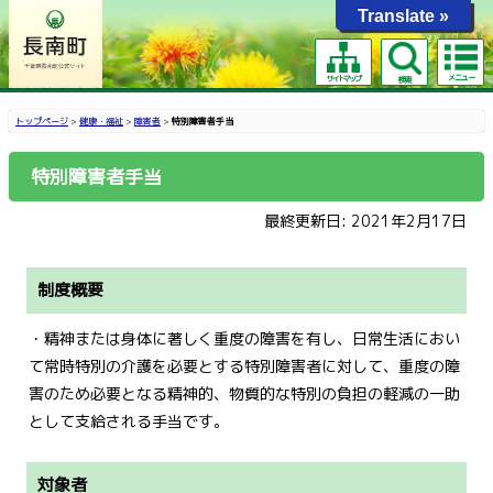
Translate »
メニュー
サイトマップ
検索
トップページ
>
健康・福祉
>
障害者
>
特別障害者手当
特別障害者手当
最終更新日: 2021年2月17日
制度概要
・精神または身体に著しく重度の障害を有し、日常生活におい
て常時特別の介護を必要とする特別障害者に対して、重度の障
害のため必要となる精神的、物質的な特別の負担の軽減の一助
として支給される手当です。
対象者