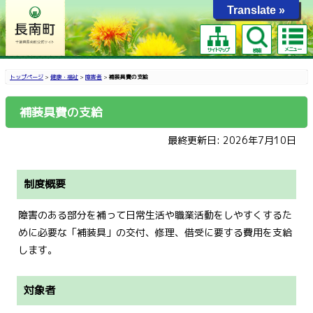
Translate »
メニュー
サイトマップ
検索
トップページ
>
健康・福祉
>
障害者
>
補装具費の支給
補装具費の支給
最終更新日: 2026年7月10日
制度概要
障害のある部分を補って日常生活や職業活動をしやすくするた
めに必要な「補装具」の交付、修理、借受に要する費用を支給
します。
対象者