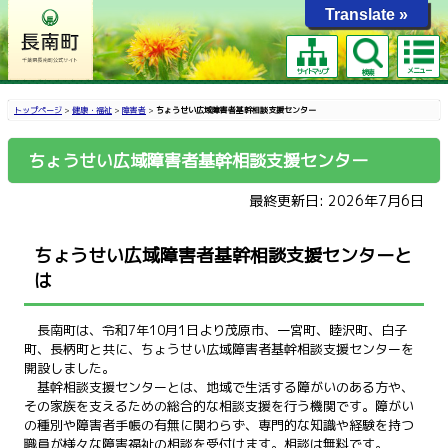
Translate »
メニュー
サイトマップ
検索
トップページ
>
健康・福祉
>
障害者
>
ちょうせい広域障害者基幹相談支援センター
ちょうせい広域障害者基幹相談支援センター
最終更新日: 2026年7月6日
ちょうせい広域障害者基幹相談支援センターと
は
長南町は、令和7年10月1日より茂原市、一宮町、睦沢町、白子
町、長柄町と共に、ちょうせい広域障害者基幹相談支援センターを
開設しました。
基幹相談支援センターとは、地域で生活する障がいのある方や、
その家族を支えるための総合的な相談支援を行う機関です。障がい
の種別や障害者手帳の有無に関わらず、専門的な知識や経験を持つ
職員が様々な障害福祉の相談を受付けます。相談は無料です。