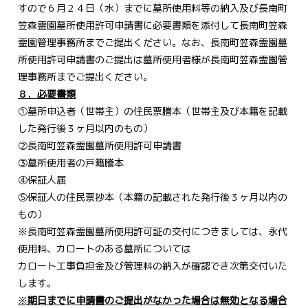
すので６月２４日（水）までに墓所使用料等の納入及び長南町
笠森霊園墓所使用許可申請書に必要書類を添付して長南町笠森
霊園管理事務所までご提出ください。なお、長南町笠森霊園墓
所使用許可申請書のご提出は墓所使用者様が長南町笠森霊園管
理事務所までご提出ください。
８．必要書類
①墓所申込者（世帯主）の住民票謄本（世帯主及び本籍を記載
した発行後３ヶ月以内のもの）
②長南町笠森霊園墓所使用許可申請書
③墓所使用者の戸籍謄本
④保証人届
⑤保証人の住民票抄本（本籍の記載された発行後３ヶ月以内の
もの）
※長南町笠森霊園墓所使用許可証の交付につきましては、永代
使用料、カロートのある墓所については
カロート工事負担金及び管理料の納入が確認でき次第交付いた
します。
※
期日までに申請書のご提出がなかった場合は無効となる場合