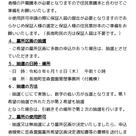
者様の戸籍謄本が必要となりますので住民票謄本と合わせてご
準備をお願いいたします。
※使用許可申請の際に保証人届の提出が必要となりますのであ
らかじめ保証人様の選定と保証人様の住民票抄本のご準備をお
願いいたします。（長南町民の方は保証人届は不要です。）
４．墓所区画の抽選
・ご希望の墓所区画に多数の申込があった場合は、抽選とさせ
ていただきます。
５．抽選の日時・場所
・日 時：令和８年６月１８日（木） 午前１０時
・場 所：長南町笠森霊園管理事務所（付属棟）
６．抽選の方法
・抽選くじにて実施し、数字の低い方が当選となります。第１
希望の抽選で外れた方が第２希望も抽選
となった場合は、引続きその場所で第２次の抽選を行います。
７．墓所の使用許可
・抽選又は無抽選により墓所区画が決定いたしましたら、申込
者様宛に笠森霊園墓所希望区画決定通知書等の書類を送付しま