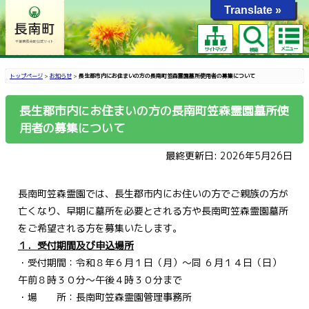
Translate »
メニュー
サイトマップ
検索
トップページ
>
お知らせ
>
長生郡市内にお住まいの方の長南町笠森霊園墓所使用者の募集について
長生郡市内にお住まいの方の長南町笠森霊園墓所使
用者の募集について
最終更新日: 2026年5月26日
長南町笠森霊園では、長生郡市内にお住いの方でご親族の方が
亡くなり、早期に墓所を必要とされる方や長南町笠森霊園墓所
をご希望される方を募集いたします。
１．受付期間及び申込場所
・受付期間：令和８年６月１日（月）～同 ６月１４日（日）
午前８時３０分～午後４時３０分まで
・場 所：長南町笠森霊園管理事務所