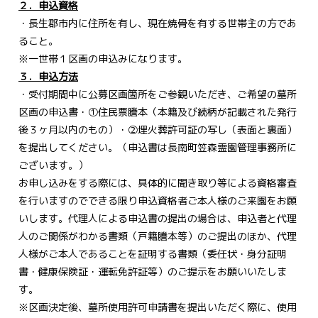
２．申込資格
・長生郡市内に住所を有し、現在焼骨を有する世帯主の方であ
ること。
※一世帯１区画の申込みになります。
３．申込方法
・受付期間中に公募区画箇所をご参観いただき、ご希望の墓所
区画の申込書・①住民票謄本（本籍及び続柄が記載された発行
後３ヶ月以内のもの）・②埋火葬許可証の写し（表面と裏面）
を提出してください。（申込書は長南町笠森霊園管理事務所に
ございます。）
お申し込みをする際には、具体的に聞き取り等による資格審査
を行いますのでできる限り申込資格者ご本人様のご来園をお願
いします。代理人による申込書の提出の場合は、申込者と代理
人のご関係がわかる書類（戸籍謄本等）のご提出のほか、代理
人様がご本人であることを証明する書類（委任状・身分証明
書・健康保険証・運転免許証等）のご提示をお願いいたしま
す。
※区画決定後、墓所使用許可申請書を提出いただく際に、使用