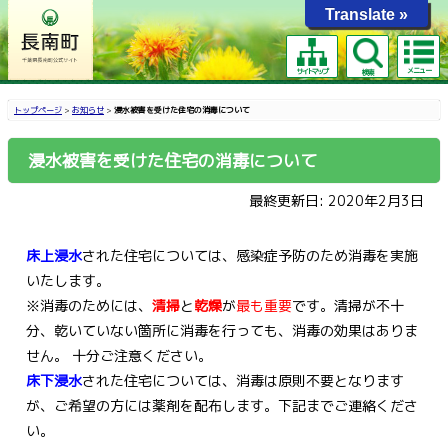
Translate »
メニュー
サイトマップ
検索
トップページ
>
お知らせ
>
浸水被害を受けた住宅の消毒について
浸水被害を受けた住宅の消毒について
最終更新日: 2020年2月3日
床上浸水
さ
れた
住宅については、感染症予防のため
消毒を実施
い
たします。
※消毒のためには、
清掃
と
乾燥
が
最も重要
です。清掃が不十
分、乾いていない箇所に消毒を行っても、消毒の効果はありま
せん。
十分ご注意ください。
床下浸水
された住宅については、消毒は原則不要となります
が、ご希望の方には薬剤を配布します。下記までご連絡くださ
い。