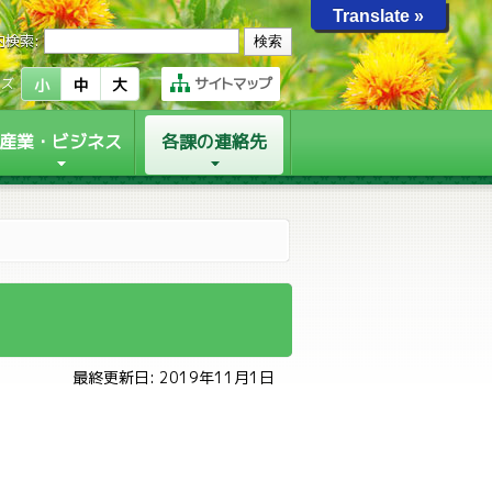
Translate »
内検索:
サイトマップ
イズ
小
中
大
産業・ビジネス
各課の連絡先
最終更新日: 2019年11月1日