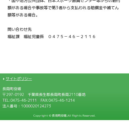
・国や地方公共団体、日本スポーツ振興センター等からの給付
額がある場合や事故等で第3者から支払われる賠償金や補てん
額等がある場合。
問い合わせ先
福祉課 福祉児童係 ０４７５－４６－２１１６
サイトポリシー
長南町役場
〒297-0192 千葉県長生郡長南町長南2110番地
TEL:
0475-46-2111
FAX:0475-46-1214
法人番号：1000020124273
Copyright © 長南町役場,All Rights Reserved.