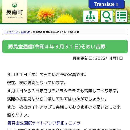
Translate »
メニュー
サイトマップ
検索
トップページ
>
お知らせ
>
野見金通信(令和４年３月３１日)そめい吉野
野見金通信(令和４年３月３１日)そめい吉野
最終更新日: 2022年4月1日
３月３１日（木）のそめい吉野の写真です。
現在、桜は満開となっています。
４月１日から３日まではミハラシテラスも営業しております。
満開の桜を見ながらお茶してみてはいかがでしょうか。
また、夜桜ライトアップも実施しておりますので是非ともご来
場ください。
野見金公園桜ライトアップ詳細はコチラ