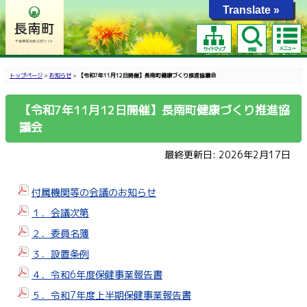
Translate »
メニュー
サイトマップ
検索
トップページ
>
お知らせ
>
【令和7年11月12日開催】長南町健康づくり推進協議会
【令和7年11月12日開催】長南町健康づくり推進協
議会
最終更新日: 2026年2月17日
付属機関等の会議のお知らせ
１．会議次第
２．委員名簿
３．設置条例
４．令和6年度保健事業報告書
５．令和7年度上半期保健事業報告書