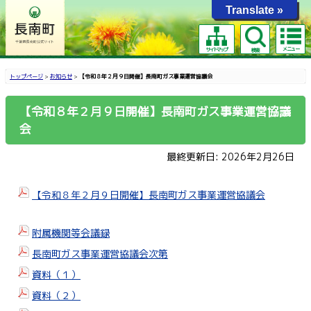
Translate »
メニュー
サイトマップ
検索
トップページ
>
お知らせ
>
【令和８年２月９日開催】長南町ガス事業運営協議会
【令和８年２月９日開催】長南町ガス事業運営協議
会
最終更新日: 2026年2月26日
【令和８年２月９日開催】長南町ガス事業運営協議会
附属機関等会議録
長南町ガス事業運営協議会次第
資料（１）
資料（２）