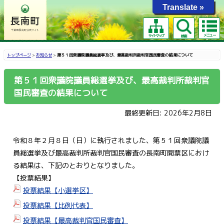
Translate »
メニュー
サイトマップ
検索
トップページ
>
お知らせ
>
第５１回衆議院議員総選挙及び、最高裁判所裁判官国民審査の結果について
第５１回衆議院議員総選挙及び、最高裁判所裁判官
国民審査の結果について
最終更新日: 2026年2月8日
令和８年２月８日（日）に執行されました、第５１回衆議院議
員総選挙及び最高裁判所裁判官国民審査の長南町開票区におけ
る結果は、下記のとおりとなりました。
【投票結果】
投票結果【小選挙区】
投票結果【比例代表】
投票結果【最高裁判官国民審査】