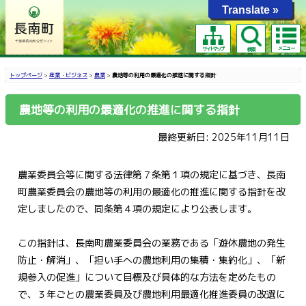
Translate »
メニュー
サイトマップ
検索
トップページ
>
産業・ビジネス
>
農業
>
農地等の利用の最適化の推進に関する指針
農地等の利用の最適化の推進に関する指針
最終更新日: 2025年11月11日
農業委員会等に関する法律第７条第１項の規定に基づき、長南
町農業委員会の農地等の利用の最適化の推進に関する指針を改
定しましたので、同条第４項の規定により公表します。
この指針は、長南町農業委員会の業務である「遊休農地の発生
防止・解消」、「担い手への農地利用の集積・集約化」、「新
規参入の促進」について目標及び具体的な方法を定めたもの
で、３年ごとの農業委員及び農地利用最適化推進委員の改選に