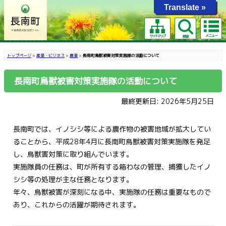
Translate »
メニュー
サイトマップ
検索
トップページ
>
産業・ビジネス
>
農業
>
長南町鳥獣被害対策実施隊の活動について
長南町鳥獣被害対策実施隊の活動について
最終更新日: 2026年5月25日
長南町では、イノシシ等による農作物の被害地域が拡大してい
ることから、平成28年4月に長南町鳥獣被害対策実施隊を発足
し、鳥獣害対策に取り組んでいます。
実施隊員の任務は、町が所有する箱わなの管理、捕獲したイノ
シシ等の処理が主な任務となります。
年々、鳥獣被害が深刻になる中、実施隊の任務は重要なもので
あり、これからの活躍が期待されます。