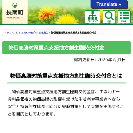
Translate »
メニュー
サイトマップ
検索
トップページ
>
長南町の紹介
>
地方創生
>
物価高騰対策重点支援地方創生臨時交付金
物価高騰対策重点支援地方創生臨時交付金
最終更新日: 2026年7月1日
物価高騰対策重点支援地方創生臨時交付金とは
物価高騰対策重点支援地方創生臨時交付金は、エネルギー・
食料品価格の物価高騰の影響を受けた生活者や事業者へ安心・
安全と持続的な成長に向けた経済対策として支援を実施するこ
とを目的としております。