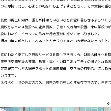
まのご厚情に対し、心よりお礼を申し上げますとともに、その責務の重
長南の再生に向け、誰もが健康でいきいきと安全に暮らせるまちづくり
、廃校となった４施設への企業誘致、子育て交流館の設置、小中学校の
各般にわたり、バランスの取れた行政運営に努めてまいりました。
組みの集大成として、ふるさとを守り育てるという新たな決意のもと、
来にわたり安定した行政サービスを提供できるよう、財政の健全化を図
。直売所交流施設の整備、教育・福祉・地域コミュニティの拠点となる
や笠森観音堂などの観光スポットの環境整備、空き家の有効活用による
まいります。
えるべく、町の発展のため、最善の努力を尽くす所存ですので、皆さま
令