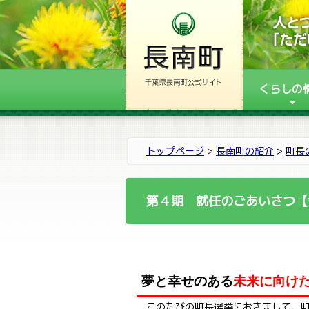
くらしの
トップページ
>
長南町の紹介
>
町長
第４期 就任のごあいさつ【
夢と幸せのある
未来に向け
このたびの町長選挙におきまして、町