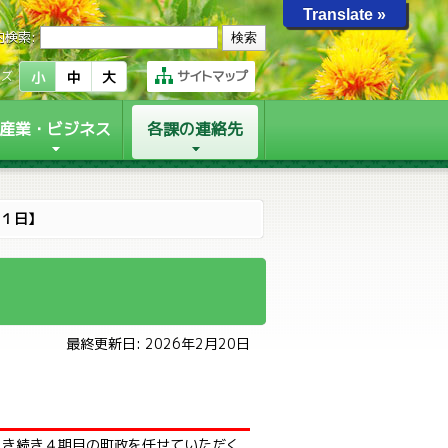
Translate »
内検索:
サイトマップ
イズ
小
中
大
産業・ビジネス
各課の連絡先
１日】
最終更新日: 2026年2月20日
き続き４期目の町政を任せていただく