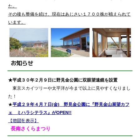
た。
その後も整備を続け、現在はあじさい１７００株が植えられて
います。
お知らせ
★
平
成３０年２月９日に野見金公園に双眼望遠鏡を設置
東京スカイツリーや太平洋が今まで以上に見やすくなりまし
た！
★
平成２９年４月７日(金) 野見金公園に『野見金山展望カフ
ェ ミハラシテラス』がOPEN
!!
【地図
を表示】
長南さくらまつり