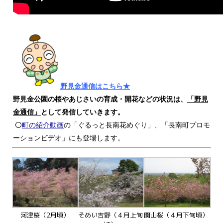
野見金通信はこちら★
野見金公園の桜やあじさいの育成・開花などの状況は、
「野見
金通信」
として発信していきます。
〇
町の紹介動画
の「ぐるっと長南花めぐり」、「長南町プロモ
ーションビデオ」にも登場します。
河津桜（2月頃）
そめい吉野（４月上旬
関山桜（４月下旬頃）