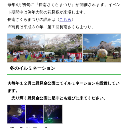
毎年4月初旬に『長南さくらまつり』が開催されます。イベン
ト期間中は
例年大勢の花見客が来場します。
長南さくらまつりの詳細は《
こちら
》
※写真は平成３０年「第７回長南さくらまつり」
冬のイルミネーション
★毎年１２月に野見金公園にて
イルミネーションを設置してい
ます。
光り輝く野見金公園に是非とも遊びに来てください。