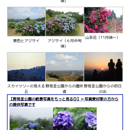
頃）
山茶花（11月頃～）
景色とアジサイ
アジサイ（６月中旬
頃）
スカイツリーの見える
野見金公園からの圏央
野見金公園からの初日
丘
道
の出
【野見金公園の絶景写真をもっと見る①】←写真愛好家の方から
の提供写真です