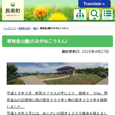
Translate »
メニュー
サイトマップ
検索
トップページ
>
長南町の紹介
>
観光
>
野見金公園(のみがねこうえん)
野見金公園(のみがねこうえん)
最終更新日: 2026年4月27日
平成１６年３月、町民６７０人の手により、面積４．５ha、野
見金山の丘陵地に桜の苗木５００本と梅の苗木３００本を植樹
しました。
平成１８年２月には、あじさいの苗木１２００株余を植えまし