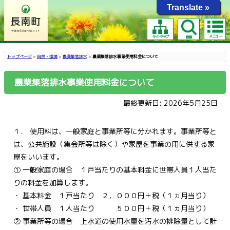
Translate »
メニュー
サイトマップ
検索
トップページ
>
自然・環境
>
農業集落排水
>
農業集落排水事業使用料金について
農業集落排水事業使用料金について
最終更新日: 2026年5月25日
１． 使用料は、一般家庭と事業所等に分かれます。事業所等と
は、公共施設（集会所等は除く）や家屋を事業の用に供する家
屋をいいます。
① 一般家庭の場合 １戸当たりの基本料金に世帯人員１人当た
りの料金を加算します。
・ 基本料金 １戸当たり ２，０００円＋税（１ヵ月当り）
・ 世帯人員 １人当たり ５００円＋税（１ヵ月当り）
② 事業所等の場合 上水道の使用水量を汚水の排除量として計