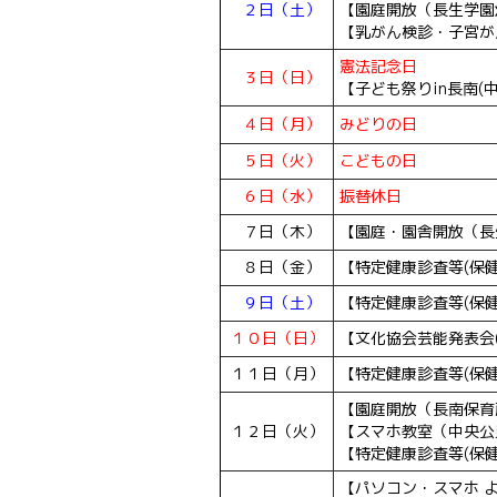
２日（土）
【園庭開放（長生学園幼稚
【乳がん検診・子宮が
憲法記念日
３日（日）
【子ども祭りin長南(中央
４日（月）
みどりの日
５日（火）
こどもの日
６日（水）
振替休日
７日（木）
【園庭・園舎開放（長生
８日（金）
【特定健康診査等(保
９日（土）
【特定健康診査等(保
１０日（日）
【文化協会芸能発表会(中
１１日（月）
【特定健康診査等(保
【園庭開放（長南保育所）
１２日（火）
【スマホ教室（中央公民館
【特定健康診査等(保
【パソコン・スマホ よ