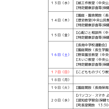
１３日（水）
【紙工作教室（中央公民館
【特定健康診査等(保
【園庭・園舎開放（長生
１４日（木）
【歴史教室(中央公民館)1
【特定健康診査等(保
【心配ごと相談所（中央
１５日（金）
【特定健康診査等(保
【長南中学校運動会】
【園庭開放（長生学園幼稚
１６日（土）
【野菜園芸教室（中央公民
【えいご教室（中央公民館）
【特定健康診査等(保
１７日（日）
【こどもものづくり教室
１８日（月）
１９日（火）
【園庭開放（長南保育所）
【パソコン・スマホ よ
２０日（水）
【認知症学習会(保健セン
【町長室開放 13:30