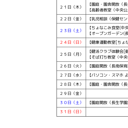
【園庭・園舎開放（長生
２１日（木）
【高齢者教室（中央公民
２２日（金）
【乳児相談（保健センタ
【ちょなこみ食堂(中央公
２３日（土）
【オープンガーデン(長生
２４日（日）
【健康運動教室[ちょな
【健活クラブ体験会[健
２５日（月）
【そば打ち教室（中央公
２６日（火）
【園庭開放（長南保育所）
２７日（水）
【パソコン・スマホ よ
２８日（木）
【園庭・園舎開放（長生
２９日（金）
３０日（土）
【園庭開放（長生学園幼稚
３１日（日）