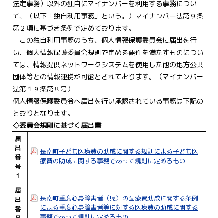
法定事務）以外の独自にマイナンバーを利用する事務につい
て、（以下「独自利用事務」という。）マイナンバー法第９条
第２項に基づき条例で定めております。
□
この独自利用事務のうち、個人情報保護委員会に届出を行
い、個人情報保護委員会規則で定める要件を満たすものについ
ては、情報提供ネットワークシステムを使用した他の地方公共
団体等との情報連携が可能とされております。（マイナンバー
法第１９条第８号）
個人情報保護委員会へ届出を行い承認されている事務は下記の
とおりとなります。
◇委員会規則に基づく届出書
届
出
長南町子ども医療費の助成に関する規則による子ども医
番
療費の助成に関する事務であって規則に定めるもの
号
１
届
長南町重度心身障害者（児）の医療費助成に関する条例
出
による重度心身障害者等に対する医療費の助成に関する
番
事務であって規則に定めるもの