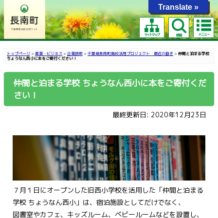
Translate »
メニュー
サイトマップ
検索
トップページ
>
産業・ビジネス
>
企業誘致
>
千葉県長南町廃校活用プロジェクト 最近の動き
>
仲間と泊まる学校
ちょうなん西小に本をご寄付ください！
仲間と泊まる学校 ちょうなん西小に本をご寄付くだ
さい！
最終更新日: 2020年12月23日
７月１日にオープンした旧西小学校を活用した「仲間と泊まる
学校 ちょうなん西小」は、宿泊施設としてだけでなく、
図書室やカフェ、キッズルーム、ベビールームなどを設置し、