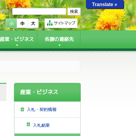
Translate »
内検索:
サイトマップ
イズ
小
中
大
産業・ビジネス
各課の連絡先
産業・ビジネス
入札・契約情報
入札結果