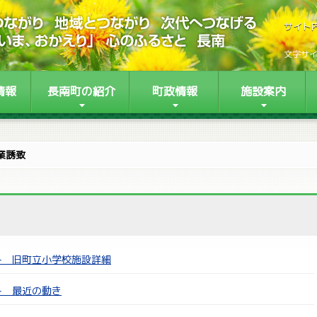
サイト
文字サ
情報
長南町の紹介
町政情報
施設案内
業誘致
ト 旧町立小学校施設詳細
ト 最近の動き