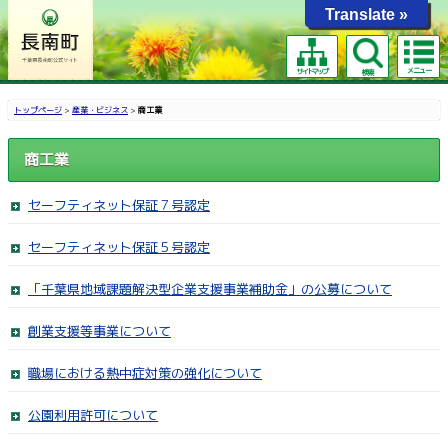
Translate »
メニュー
サイトマップ
検索
トップページ
>
産業・ビジネス
>
商工業
商工業
セーフティネット保証７号認定
セーフティネット保証５号認定
「千葉県地域課題解決型企業支援事業補助金」の公募について
創業支援等事業について
職場における熱中症対策の強化について
公園利用許可について