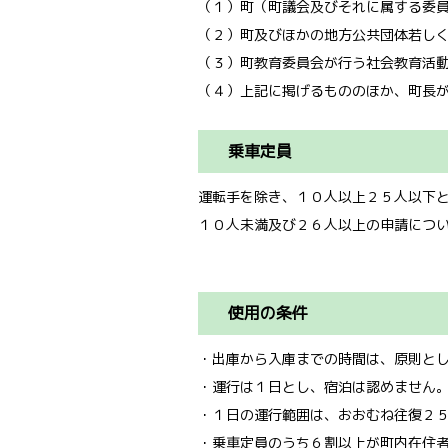
（１）町（町議会及びそれに属する委
（２）町及びほかの地方公共団体若し
（３）町教育委員会が行う社会教育活
（４）上記に掲げるもののほか、町長
乗車定員
運転手を除き、１０人以上２５人以下
１０人未満及び２６人以上の申請につ
使用の条件
・出庫から入庫までの時間は、原則と
・運行は１日とし、宿泊は認めません
・１日の運行範囲は、おおむね往復２
・乗車定員のうち６割以上が町内在住