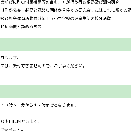
員会並びに町の付属機関等を含む。）が行う行政視察及び調査研究
くは町が公益上必要と認めた団体が主催する研究会またはこれに類する
動及び社会体育活動並びに町立小中学校の児童生徒の校外活動
が特に必要と認めるもの
となります。
いては、受付できませんので、ご了承ください。
して８時３０分から１７時までとなります。
。
５０キロ以内とします。
者であること。