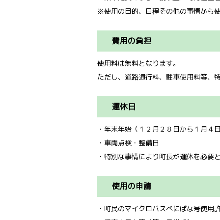
※使用の目的、日程その他の事情から
費用の負担
使用料は無料となります。
ただし、道路通行料、駐車使用料等、
運休日
・年末年始（１２月２８日から１月４
・車両点検・整備日
・特別な事情により町長が運休を必要
使用の申請
・町民のマイクロバスべにばな号使用