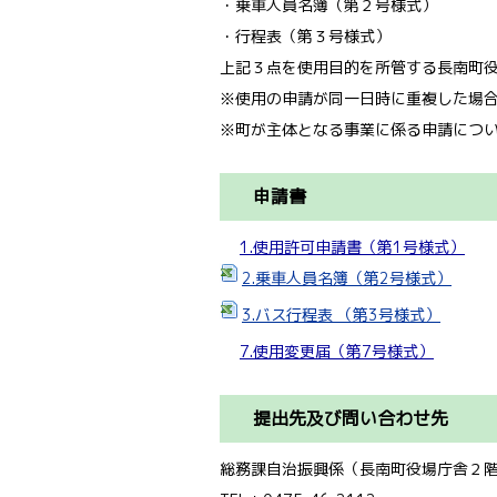
・乗車人員名簿（第２号様式）
・行程表（第３号様式）
上記３点を使用目的を所管する長南町
※使用の申請が同一日時に重複した場
※町が主体となる事業に係る申請につ
申請書
1.使用許可申請書（第1号様式）
2.乗車人員名簿（第2号様式）
3.バス行程表 （第3号様式）
7.使用変更届（第7号様式）
提出先及び問い合わせ先
総務課自治振興係（長南町役場庁舎２