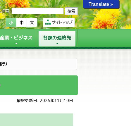
Translate »
内検索:
サイトマップ
イズ
小
中
大
産業・ビジネス
各課の連絡先
施行）
）
最終更新日: 2025年11月10日