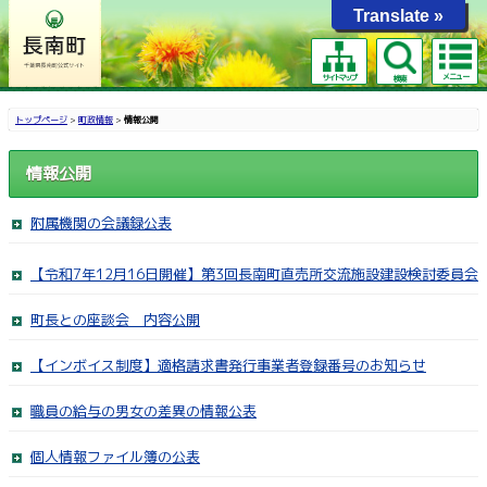
Translate »
メニュー
サイトマップ
検索
トップページ
>
町政情報
>
情報公開
情報公開
附属機関の会議録公表
【令和7年12月16日開催】第3回長南町直売所交流施設建設検討委員会
町長との座談会 内容公開
【インボイス制度】適格請求書発行事業者登録番号のお知らせ
職員の給与の男女の差異の情報公表
個人情報ファイル簿の公表