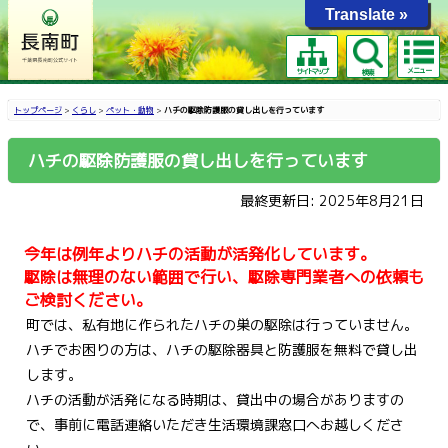
Translate »
メニュー
サイトマップ
検索
トップページ
>
くらし
>
ペット・動物
>
ハチの駆除防護服の貸し出しを行っています
ハチの駆除防護服の貸し出しを行っています
最終更新日: 2025年8月21日
今年は例年よりハチの活動が活発化しています。
駆除は無理のない範囲で行い、駆除専門業者への依頼も
ご検討ください。
町では、私有地に作られたハチの巣の駆除は行っていません。
ハチでお困りの方は、ハチの駆除器具と防護服を無料で貸し出
します。
ハチの活動が活発になる時期は、貸出中の場合がありますの
で、事前に電話連絡いただき生活環境課窓口へお越しくださ