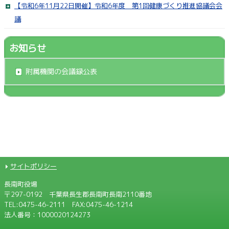
【令和6年11月22日開催】令和6年度 第1回健康づくり推進協議会会
議
お知らせ
附属機関の会議録公表
サイトポリシー
長南町役場
〒297-0192 千葉県長生郡長南町長南2110番地
TEL:
0475-46-2111
FAX:0475-46-1214
法人番号：1000020124273