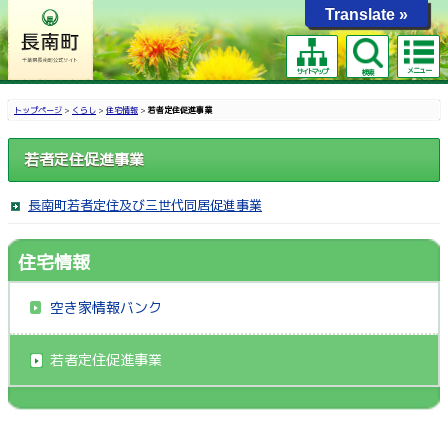
Translate »
メニュー
サイトマップ
検索
トップページ
>
くらし
>
住宅情報
>
若者定住促進事業
若者定住促進事業
長南町若者定住及び三世代同居促進事業
住宅情報
空き家情報バンク
若者定住促進事業