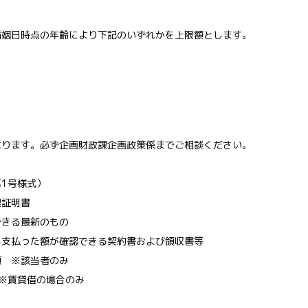
姻日時点の年齢により下記のいずれかを上限額とします。
なります。必ず企画財政課企画政策係までご相談ください。
1号様式）
理証明書
できる最新のもの
る支払った額が確認できる契約書および領収書等
類 ※該当者のみ
※賃貸借の場合のみ