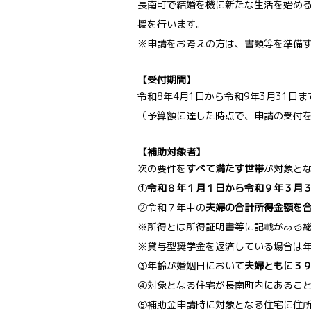
長南町で結婚を機に新たな生活を始め
援を行います。
※申請をお考えの方は、書類等を準備
【受付期間】
令和8年4月1日から令和9年3月31日ま
（予算額に達した時点で、申請の受付
【補助対象者】
次の要件を
すべて満たす世帯
が対象と
①
令和８年１月１日から令和９年３月
②令和７年中の
夫婦の合計所得金額を
※所得とは所得証明書等に記載がある
※貸与型奨学金を返済している場合は
③年齢が婚姻日において
夫婦ともに３
④対象となる住宅が長南町内にあるこ
⑤補助金申請時に対象となる住宅に住