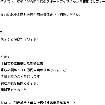
る皆さまへ、結婚に伴う新生活のスタートアップにかかる
費用（リフォ
する前に必ず企画財政課企画政策係までご相談ください。
で
を終了する場合があります）
なります。
３１日までに婚姻
した新婚世帯
合算した額が５００万円未満の世帯
であること
総所得金額のことを指します。
年間返済額を控除できます。
９歳以下
であること
と
所を有し
、引き続き５年以上居住する意思がある
こと