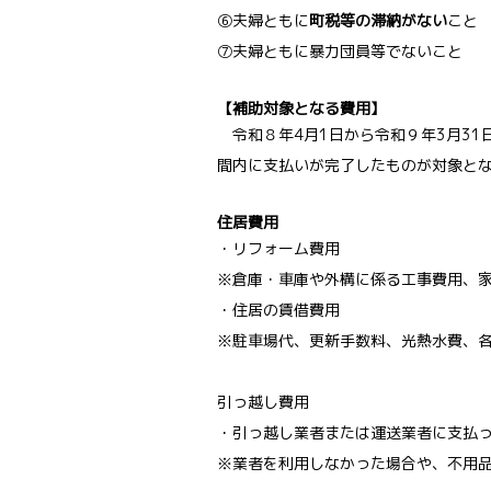
⑥夫婦ともに
町税等の滞納がない
こと
⑦夫婦ともに暴力団員等でないこと
【補助対象となる費用】
令和８年4月1日から令和９年3月31
間内に支払いが完了したものが対象と
住居費用
・リフォーム費用
※倉庫・車庫や外構に係る工事費用、
・住居の賃借費用
※駐車場代、更新手数料、光熱水費、
引っ越し費用
・引っ越し業者または運送業者に支払
※業者を利用しなかった場合や、不用