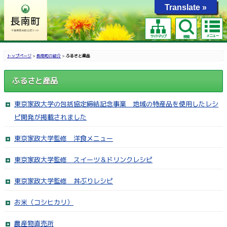
Translate »
メニュー
サイトマップ
検索
トップページ
>
長南町の紹介
>
ふるさと産品
ふるさと産品
東京家政大学の包括協定締結記念事業 地域の特産品を使用したレシ
ピ開発が掲載されました
東京家政大学監修 洋食メニュー
東京家政大学監修 スイーツ＆ドリンクレシピ
東京家政大学監修 丼ぶりレシピ
お米（コシヒカリ）
農産物直売所