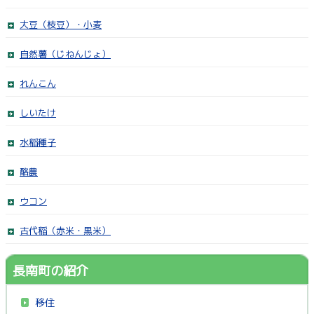
大豆（枝豆）・小麦
自然薯（じねんじょ）
れんこん
しいたけ
水稲種子
酪農
ウコン
古代稲（赤米・黒米）
長南町の紹介
移住